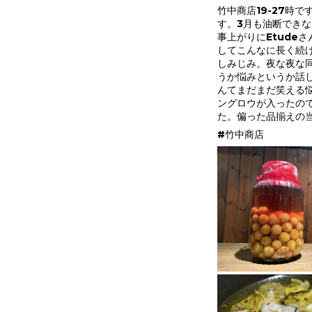
竹中商店19-27時
す。3月も油断でき
事上がりにEtude
してこんなに長く続
しみじみ。夜な夜な
うか悩みというか話
んてまだまだ笑える悩
ングロウが入ったの
た。偏った品揃えの
#竹中商店