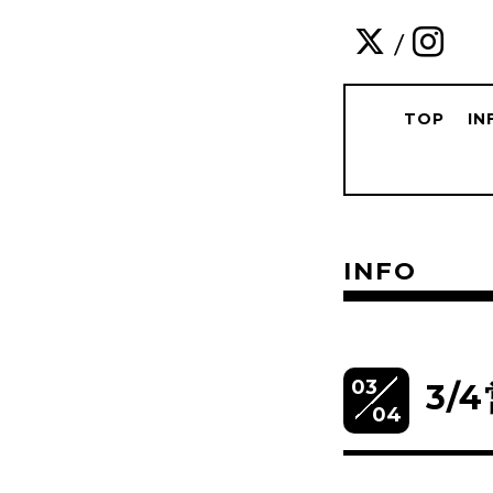
/
TOP
IN
INFO
03
3/
04