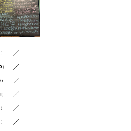
2）
20）
6）
1）
1）
2）