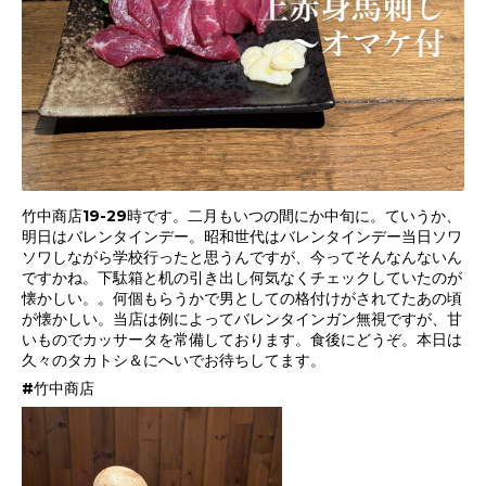
竹中商店19-29時です。二月もいつの間にか中旬に。ていうか、
明日はバレンタインデー。昭和世代はバレンタインデー当日ソワ
ソワしながら学校行ったと思うんですが、今ってそんなんないん
ですかね。下駄箱と机の引き出し何気なくチェックしていたのが
懐かしい。。何個もらうかで男としての格付けがされてたあの頃
が懐かしい。当店は例によってバレンタインガン無視ですが、甘
いものでカッサータを常備しております。食後にどうぞ。本日は
久々のタカトシ＆にへいでお待ちしてます。
#竹中商店