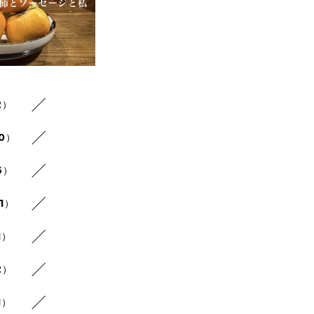
2）
20）
6）
1）
1）
2）
1）