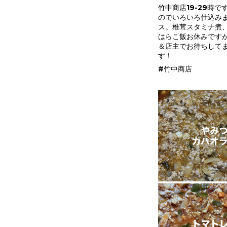
竹中商店19-29時
のでいろいろ仕込み
ス。椎茸スタミナ煮
はらこ飯お休みです
＆店主でお待ちして
す！
#竹中商店