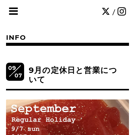
/
INFO
09
9月の定休日と営業につ
07
いて