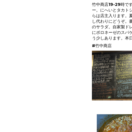
竹中商店19-29時
ー。にへいとタカト
らは店主入ります。
し代わりにどうぞ。
のサラダ。自家製ド
にボロネーゼのスパ
う少しあります。本
#竹中商店