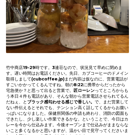
竹中商店19-29時です。3連荘なので、状況見て早めに閉めま
す。遅い時間はお電話ください。先日、カブコーヒーのドメイン
取得しまして(cubcoffee.jp)まだ内容は仮なのに、営業電話が
すごいかかってくるんですね。朝の8:22に携帯からだったから
宅急便か？と思って出ると営業で。
匠ローレン
ってところからも
う本日４件も電話があり、そんな朝から営業電話させられてるん
だねぇ、と
ブラック感匂わせる感じで香しい。
で、まだ営業して
ない件伝えるとそれでも、テンション高く話してくるからお腹い
っぱいになりました。保健所関係の申請も終わり、消防の図面も
できたし、少し楽しい作業できるかな。ということで、今日はカ
レーを今から仕込みます。今後オープンまで仕込みがままならな
いこと多くなるかと思いますが、温かい目で見守ってくださいま