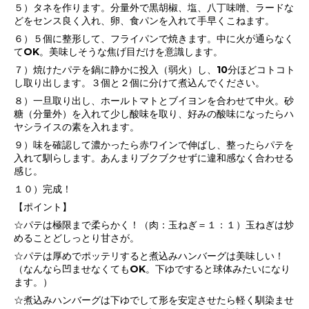
５）タネを作ります。分量外で黒胡椒、塩、八丁味噌、ラードな
どをセンス良く入れ、卵、食パンを入れて手早くこねます。
６）５個に整形して、フライパンで焼きます。中に火が通らなく
てOK。美味しそうな焦げ目だけを意識します。
７）焼けたパテを鍋に静かに投入（弱火）し、10分ほどコトコト
し取り出します。３個と２個に分けて煮込んでください。
８）一旦取り出し、ホールトマトとブイヨンを合わせて中火。砂
糖（分量外）を入れて少し酸味を取り、好みの酸味になったらハ
ヤシライスの素を入れます。
９）味を確認して濃かったら赤ワインで伸ばし、整ったらパテを
入れて馴らします。あんまりブクブクせずに違和感なく合わせる
感じ。
１０）完成！
【ポイント】
☆パテは極限まで柔らかく！（肉：玉ねぎ＝１：１）玉ねぎは炒
めることどしっとり甘さが。
☆パテは厚めでポッテリすると煮込みハンバーグは美味しい！
（なんなら凹ませなくてもOK。下ゆですると球体みたいになり
ます。）
☆煮込みハンバーグは下ゆでして形を安定させたら軽く馴染ませ