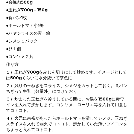
●合挽肉500g
●玉ねぎ700g＋150g
●食パン1枚
●ホールトマト小1缶
●ハヤシライスの素一箱
●シメジ１パック
●卵１個
●コンソメ２片
作り方
１）玉ねぎ700gをみじん切りにして炒めます。イメージとして
は500gくらいに水分抜いて茶色に
２）残りの玉ねぎをスライス、シメジをカットしておく。食パン
ちぎって牛乳（分量外）につけておく
３）炒まった玉ねぎを冷ましている間に、お湯を1500gに赤ワ
インを入れて沸かします。コンソメ、ローリエ等を入れて用意し
てコトコト。
４）火元に余裕があったらホールトマトを潰してシメジ、玉ねぎ
スライスを入れて弱火でコトコト。沸かしていた薄いブイヨンを
ちょっと入れてコトコト。